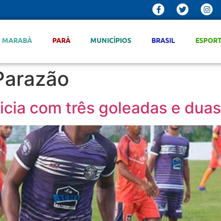
MARABÁ
PARÁ
MUNICÍPIOS
BRASIL
ESPOR
Parazão
cia com três goleadas e duas