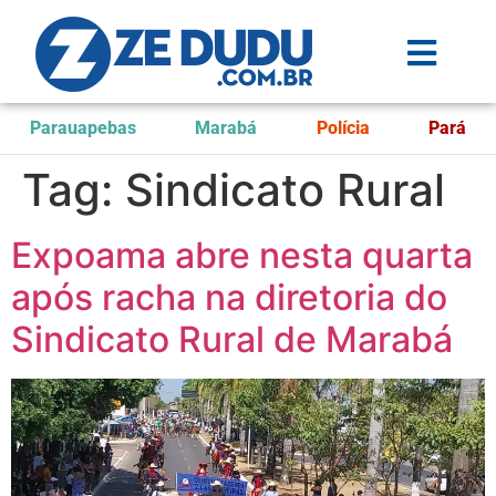
Parauapebas
Marabá
Polícia
Pará
Tag:
Sindicato Rural
Expoama abre nesta quarta
após racha na diretoria do
Sindicato Rural de Marabá