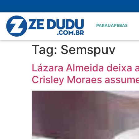
PARAUAPEBAS
Tag:
Semspuv
Lázara Almeida deixa a
Crisley Moraes assum