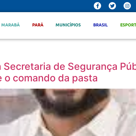
MARABÁ
PARÁ
MUNICÍPIOS
BRASIL
ESPOR
 Secretaria de Segurança Púb
e o comando da pasta