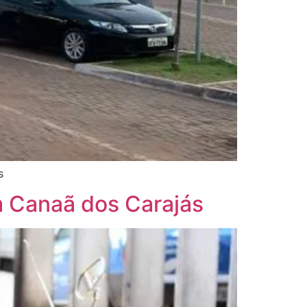
s
m Canaã dos Carajás