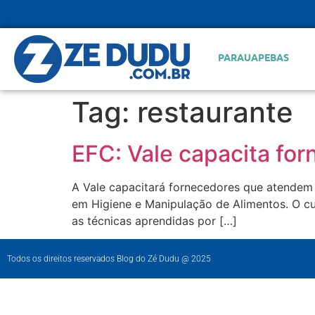
PARAUAPEBAS
Tag:
restaurante
EFC: Vale capacita fo
A Vale capacitará fornecedores que atendem 
em Higiene e Manipulação de Alimentos. O cur
as técnicas aprendidas por […]
Todos os direitos reservados Blog do Zé Dudu @ 2025