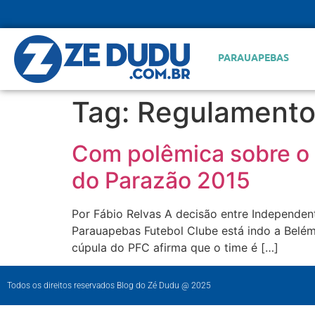
PARAUAPEBAS
Tag:
Regulamento
Com polêmica sobre o r
do Parazão 2015
Por Fábio Relvas A decisão entre Independen
Parauapebas Futebol Clube está indo a Belém
cúpula do PFC afirma que o time é […]
Todos os direitos reservados Blog do Zé Dudu @ 2025