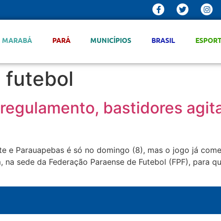
MARABÁ
PARÁ
MUNICÍPIOS
BRASIL
ESPOR
 futebol
egulamento, bastidores agitam
te e Parauapebas é só no domingo (8), mas o jogo já começ
, na sede da Federação Paraense de Futebol (FPF), para q