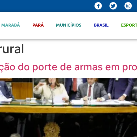
MARABÁ
PARÁ
MUNICÍPIOS
BRASIL
ESPOR
rural
ação do porte de armas em pro