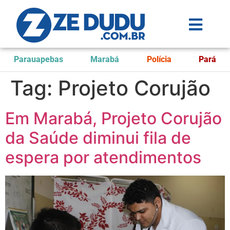
Parauapebas
Marabá
Polícia
Pará
Tag:
Projeto Corujão
Em Marabá, Projeto Corujão
da Saúde diminui fila de
espera por atendimentos