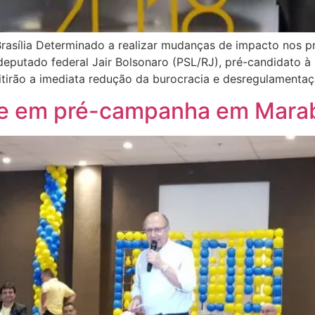
asília Determinado a realizar mudanças de impacto nos pr
 deputado federal Jair Bolsonaro (PSL/RJ), pré-candidato à
tirão a imediata redução da burocracia e desregulament
ve em pré-campanha em Mara