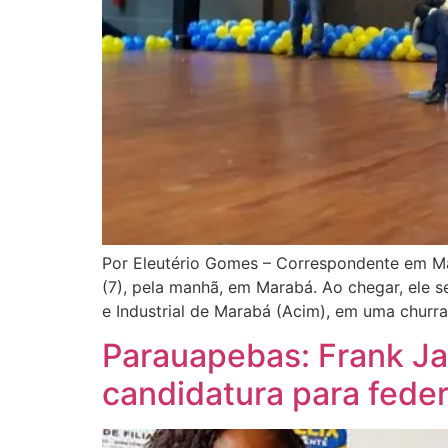
Por Eleutério Gomes – Correspondente em Ma
(7), pela manhã, em Marabá. Ao chegar, ele 
e Industrial de Marabá (Acim), em uma churra
Parauapebas: Frank J
candidatura para feder