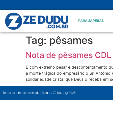
PARAUAPEBAS
Tag:
pêsames
Nota de pêsames CDL
É com extremo pesar e descontentamento qu
a morte trágica do empresário o Sr. Antônio
solidariedade cristã, que Deus o receba em 
Todos os direitos reservados Blog do Zé Dudu @ 2025