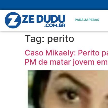
PARAUAPEBAS
Tag:
perito
Caso Mikaely: Perito p
PM de matar jovem em