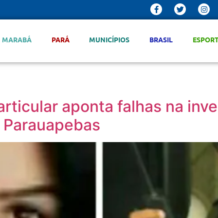
MARABÁ
PARÁ
MUNICÍPIOS
BRASIL
ESPOR
articular aponta falhas na in
 Parauapebas