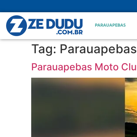
PARAUAPEBAS
Tag:
Parauapebas
Parauapebas Moto Club