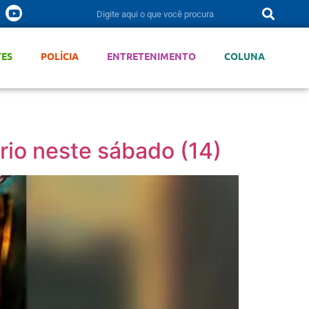
TES
POLÍCIA
ENTRETENIMENTO
COLUNA
io neste sábado (14)