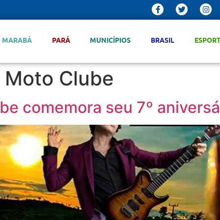
MARABÁ
PARÁ
MUNICÍPIOS
BRASIL
ESPOR
 Moto Clube
e comemora seu 7º aniversár