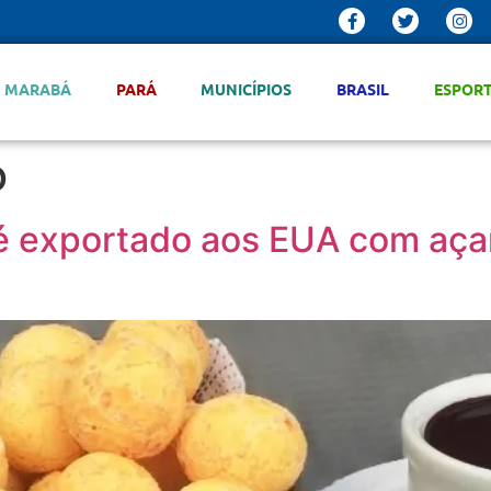
MARABÁ
PARÁ
MUNICÍPIOS
BRASIL
ESPOR
o
 é exportado aos EUA com açaí