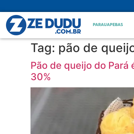
PARAUAPEBAS
Tag:
pão de queij
Pão de queijo do Pará
30%