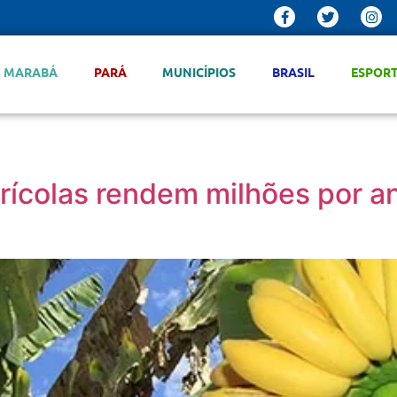
MARABÁ
PARÁ
MUNICÍPIOS
BRASIL
ESPOR
rícolas rendem milhões por a