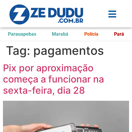
Parauapebas
Marabá
Polícia
Pará
Tag:
pagamentos
Pix por aproximação
começa a funcionar na
sexta-feira, dia 28