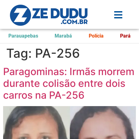
Parauapebas
Marabá
Polícia
Pará
Tag:
PA-256
Paragominas: Irmãs morrem
durante colisão entre dois
carros na PA-256