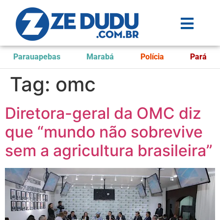
Parauapebas
Marabá
Polícia
Pará
Tag:
omc
Diretora-geral da OMC diz
que “mundo não sobrevive
sem a agricultura brasileira”