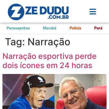
Parauapebas
Marabá
Polícia
Pará
Tag:
Narração
Narração esportiva perde
dois ícones em 24 horas