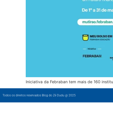
Iniciativa da Febraban tem mais de 160 instit
Todos os direitos reservados Blog do Zé Dudu @ 2025