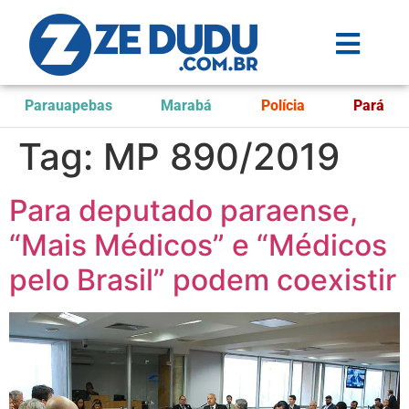
Parauapebas
Marabá
Polícia
Pará
Tag:
MP 890/2019
Para deputado paraense,
“Mais Médicos” e “Médicos
pelo Brasil” podem coexistir