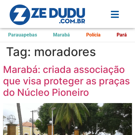
Parauapebas
Marabá
Polícia
Pará
Tag:
moradores
Marabá: criada associação
que visa proteger as praças
do Núcleo Pioneiro