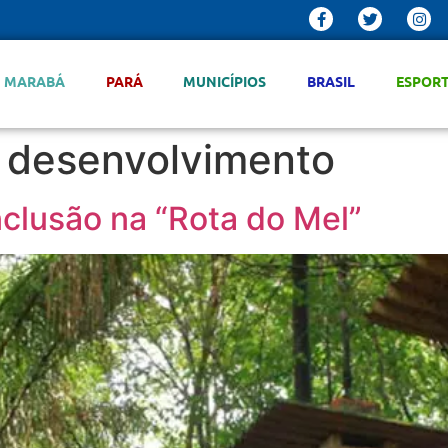
MARABÁ
PARÁ
MUNICÍPIOS
BRASIL
ESPOR
o desenvolvimento
nclusão na “Rota do Mel”