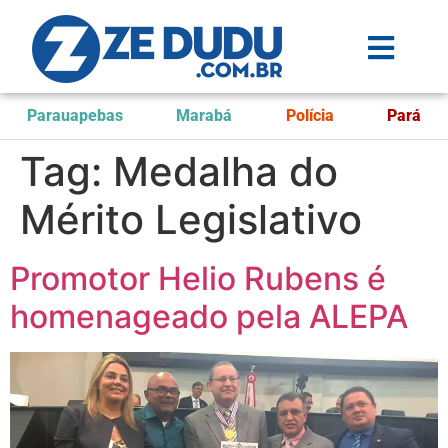
Parauapebas
Marabá
Polícia
Pará
Tag:
Medalha do
Mérito Legislativo
Promotor Helio Rubens é
homenageado pela ALEPA