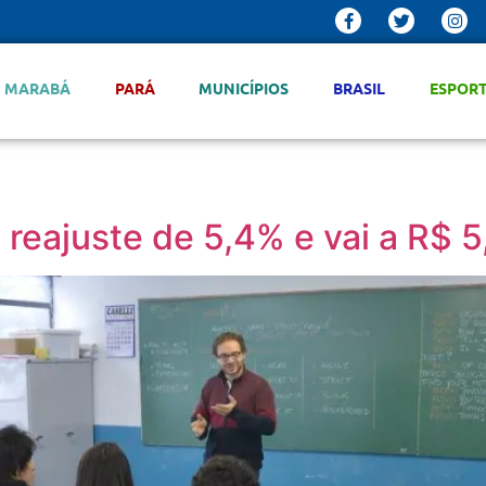
MARABÁ
PARÁ
MUNICÍPIOS
BRASIL
ESPOR
 reajuste de 5,4% e vai a R$ 5