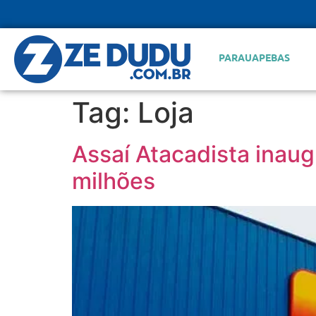
PARAUAPEBAS
Tag:
Loja
Assaí Atacadista inau
milhões