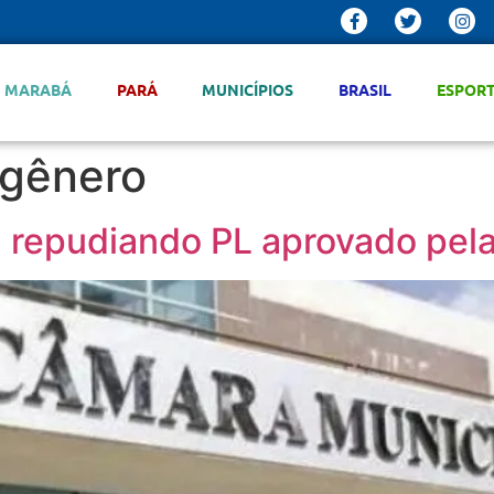
MARABÁ
PARÁ
MUNICÍPIOS
BRASIL
ESPOR
 gênero
a repudiando PL aprovado pe