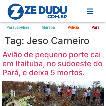
Parauapebas
Marabá
Polícia
Pará
Tag:
Jeso Carneiro
Avião de pequeno porte cai
em Itaituba, no sudoeste do
Pará, e deixa 5 mortos.