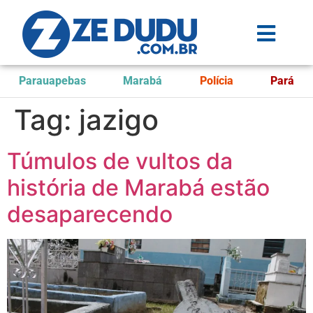
Parauapebas
Marabá
Polícia
Pará
Tag:
jazigo
Túmulos de vultos da
história de Marabá estão
desaparecendo