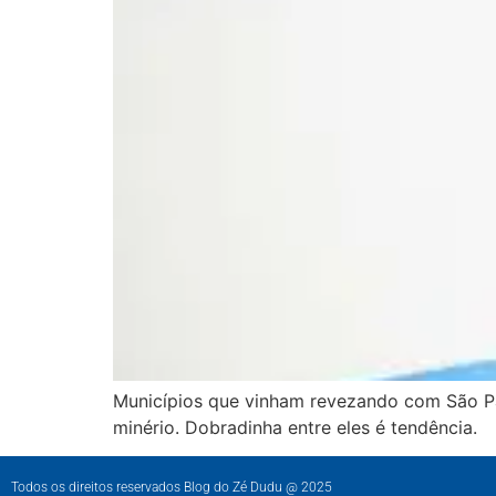
Municípios que vinham revezando com São Pa
minério. Dobradinha entre eles é tendência.
Todos os direitos reservados Blog do Zé Dudu @ 2025