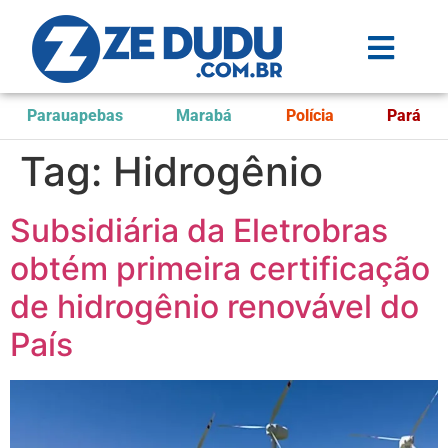
Parauapebas
Marabá
Polícia
Pará
Tag:
Hidrogênio
Subsidiária da Eletrobras
obtém primeira certificação
de hidrogênio renovável do
País