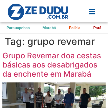
Parauapebas
Marabá
Polícia
Pará
Tag:
grupo revemar
Grupo Revemar doa cestas
básicas aos desabrigados
da enchente em Marabá