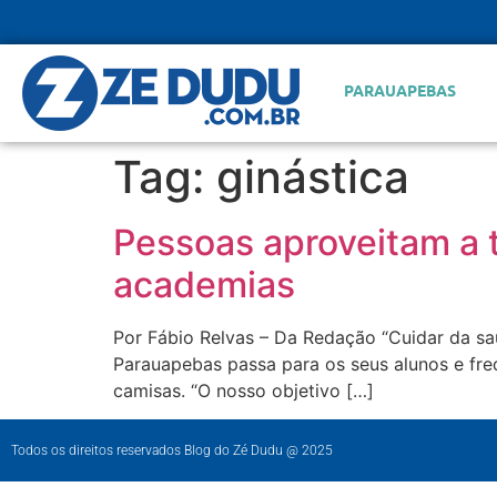
PARAUAPEBAS
Tag:
ginástica
Pessoas aproveitam a t
academias
Por Fábio Relvas – Da Redação “Cuidar da sa
Parauapebas passa para os seus alunos e fre
camisas. “O nosso objetivo […]
Todos os direitos reservados Blog do Zé Dudu @ 2025