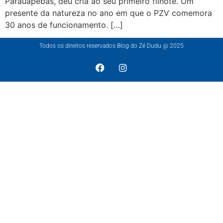
Parauapebas, deu cria ao seu primeiro filhote. Um
presente da natureza no ano em que o PZV comemora
30 anos de funcionamento. […]
Todos os direitos reservados Blog do Zé Dudu @ 2025