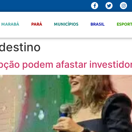
MARABÁ
PARÁ
MUNICÍPIOS
BRASIL
ESPOR
destino
upção podem afastar investido