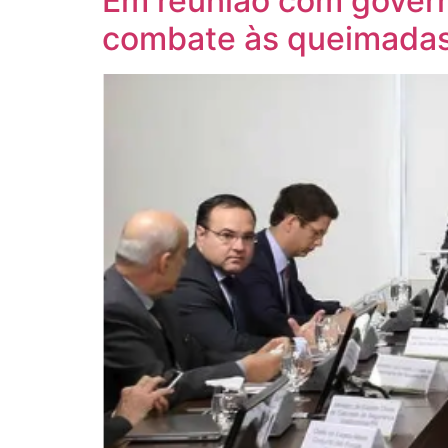
Em reunião com govern
combate às queimada