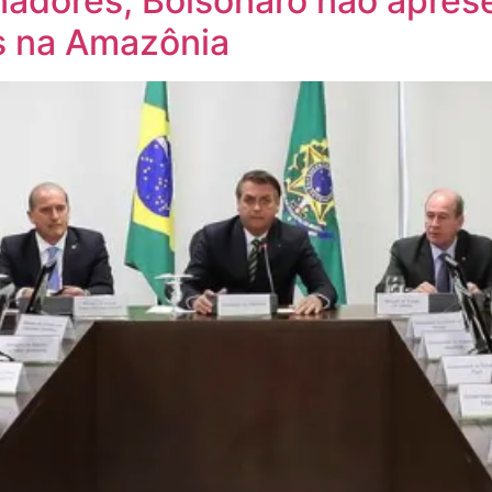
adores, Bolsonaro não apres
s na Amazônia