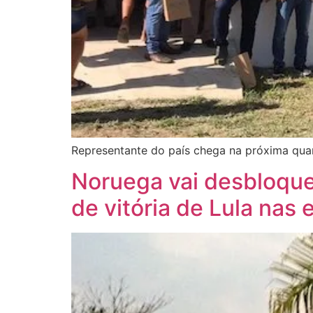
Representante do país chega na próxima quar
Noruega vai desbloque
de vitória de Lula nas 