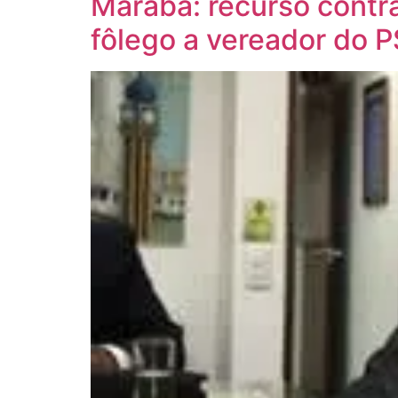
Marabá: recurso contr
fôlego a vereador do 