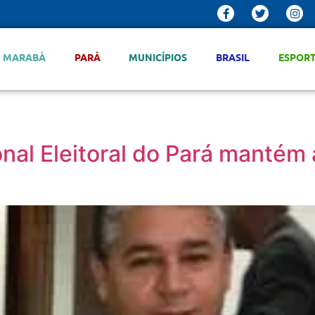
MARABÁ
PARÁ
MUNICÍPIOS
BRASIL
ESPOR
nal Eleitoral do Pará mantém