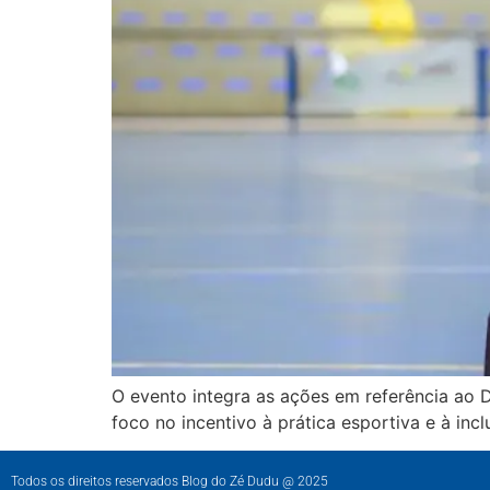
O evento integra as ações em referência ao D
foco no incentivo à prática esportiva e à incl
Todos os direitos reservados Blog do Zé Dudu @ 2025