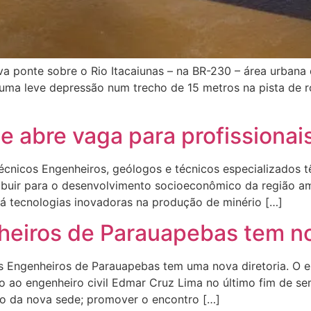
 ponte sobre o Rio Itacaiunas – na BR-230 – área urbana 
 uma leve depressão num trecho de 15 metros na pista de r
le abre vaga para profissionai
écnicos Engenheiros, geólogos e técnicos especializados 
ntribuir para o desenvolvimento socioeconômico da região 
rá tecnologias inovadoras na produção de minério […]
eiros de Parauapebas tem nov
 Engenheiros de Parauapebas tem uma nova diretoria. O 
ão ao engenheiro civil Edmar Cruz Lima no último fim de 
ão da nova sede; promover o encontro […]