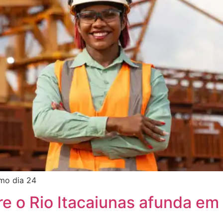
imo dia 24
e o Rio Itacaiunas afunda em