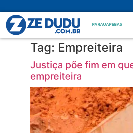
PARAUAPEBAS
Tag:
Empreiteira
Justiça põe fim em qu
empreiteira