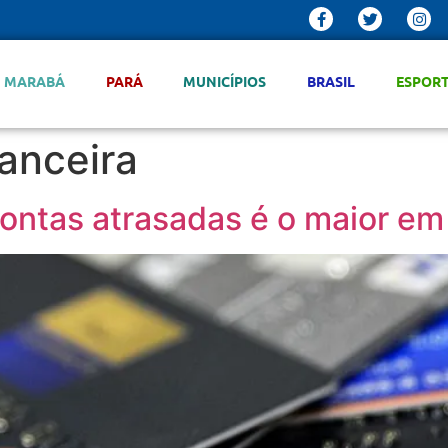
MARABÁ
PARÁ
MUNICÍPIOS
BRASIL
ESPOR
anceira
contas atrasadas é o maior em