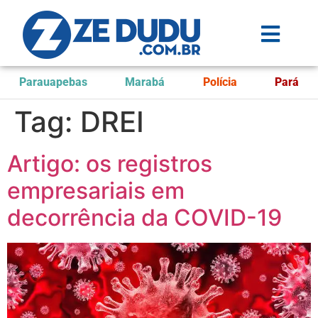
Parauapebas
Marabá
Polícia
Pará
Tag:
DREI
Artigo: os registros
empresariais em
decorrência da COVID-19