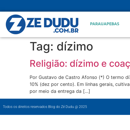
PARAUAPEBAS
Tag:
dízimo
Religião: dízimo e coa
Por Gustavo de Castro Afonso (*) O termo dí
10% (dez por cento). Em linhas gerais, cultiv
por meio da entrega da […]
Todos os direitos reservados Blog do Zé Dudu @ 2025