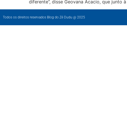
diferente”, disse Geovana Acacio, que junto à
Todos os direitos reservados Blog do Zé Dudu @ 2025