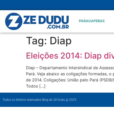
PARAUAPEBAS
Tag:
Diap
Eleições 2014: Diap di
Diap – Departamento Intersindical de Assess
Pará. Veja abaixo as coligações formadas, o 
de 2014. Coligações: União pelo Pará (PS
Todos […]
Todos os direitos reservados Blog do Zé Dudu @ 2025