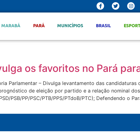
MARABÁ
PARÁ
MUNICÍPIOS
BRASIL
ESPOR
vulga os favoritos no Pará pa
oria Parlamentar – Divulga levantamento das candidaturas 
prognóstico de eleição por partido e a relação nominal do
DB/PSD/PSB/PP/PSC/PTB/PPS/PTdoB/PTC); Defendendo o P