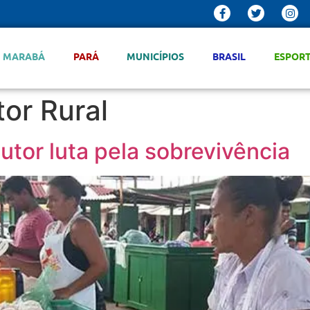
MARABÁ
PARÁ
MUNICÍPIOS
BRASIL
ESPOR
tor Rural
utor luta pela sobrevivência