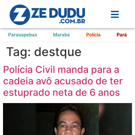
Parauapebas
Marabá
Polícia
Pará
Tag:
destque
Polícia Civil manda para a
cadeia avô acusado de ter
estuprado neta de 6 anos