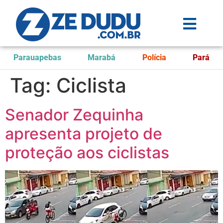
Parauapebas
Marabá
Polícia
Pará
Tag:
Ciclista
Senador Zequinha
apresenta projeto de
proteção aos ciclistas