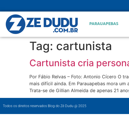
PARAUAPEBAS
Tag:
cartunista
Cartunista cria pers
Por Fábio Relvas – Foto: Antonio Cícero O t
mais difícil ainda. Em Parauapebas mora um 
Trata-se de Gillian Almeida de apenas 21 ano
Todos os direitos reservados Blog do Zé Dudu @ 2025