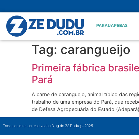
PARAUAPEBAS
Tag:
carangueijo
Primeira fábrica brasi
Pará
A carne de caranguejo, animal típico das re
trabalho de uma empresa do Pará, que recebe
de Defesa Agropecuária do Estado (Adepará) 
Todos os direitos reservados Blog do Zé Dudu @ 2025