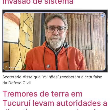
invasão de sistema
Secretário disse que “milhões” receberam alerta falso
da Defesa Civil
Tremores de terra em
Tucuruí levam autoridades a