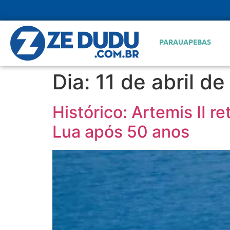
PARAUAPEBAS
Dia:
11 de abril d
Histórico: Artemis II r
Lua após 50 anos