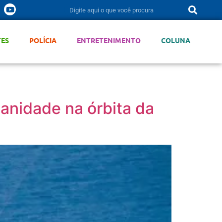
TES
POLÍCIA
ENTRETENIMENTO
COLUNA
manidade na órbita da