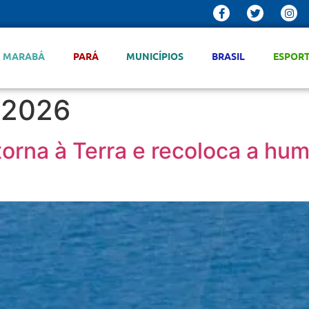
MARABÁ
PARÁ
MUNICÍPIOS
BRASIL
ESPOR
e 2026
etorna à Terra e recoloca a hu