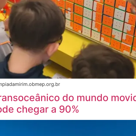
limpiadamirim.obmep.org.br
 transoceânico do mundo movid
ode chegar a 90%